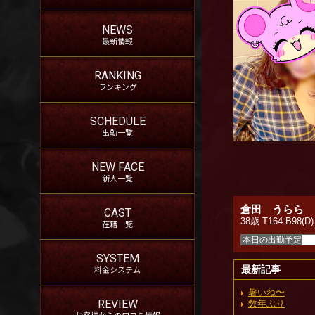
NEWS
最新情報
RANKING
ランキング
SCHEDULE
出勤一覧
NEW FACE
新人一覧
倉田 うらら
CAST
38歳 T164 B98(D)
在籍一覧
本日の出勤予定
SYSTEM
料金システム
最新記事
暑いね〜
REVIEW
数年ぶり
お客様からの口コミ情報