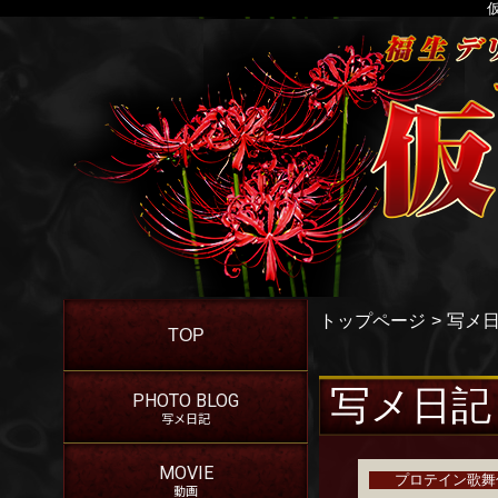
トップページ
写メ
TOP
写メ日記
PHOTO BLOG
写メ日記
MOVIE
プロテイン歌舞
動画