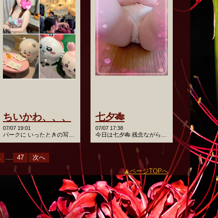
ちいかわ、、、
七夕🎋
07/07 19:01
07/07 17:38
パークに いったときの写真です〜🤗 すごく可愛かったし 楽し…
今日は七夕🎋 残念ながら曇りだけどね 関東はこの時期梅雨だ…
1
....
47
次へ
ページTOPへ