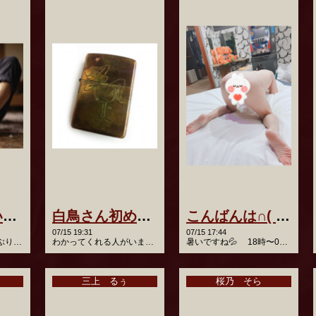
聞いて～聞いて～
白鳥さん初めまして
こんばんは∩︎( ´∀︎｀)∩︎
07/15 19:31
07/15 17:44
こんばんは♬ お久しぶりです!! みなさん、 もうお気づきでし…
わかってくれる人がいました😊 ZIPPOのオイルの独特の匂いは10…
暑いですね💦 18時〜0時出勤します。 刺激的な夜をすごしま…
三上 るぅ
桜乃 そら