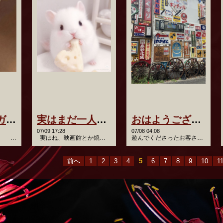
❤️ Netflixのガス人間観たいのよねー！
実はまだ一人でできないこと💜
おはようございます(*´°`*)
07/09 17:28
07/08 04:08
* …
実はね、映画館とか焼肉とか… ひとりだとまだちょっと勇気…
遊んでくださったお客さま。 楽しいお時間をありがとうござい…
前へ
1
2
3
4
5
6
7
8
9
10
1