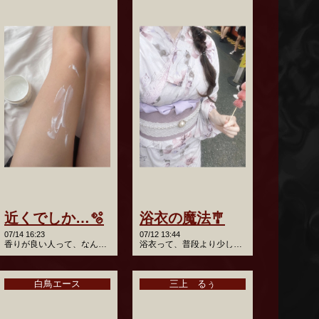
近くでしか…🫧
浴衣の魔法🎐
07/14 16:23
07/12 13:44
香りが良い人って、なんか近くにいるだけでドキドキしちゃう…
浴衣って、普段より少しだけ大人っぽく見える気がしない？🤍 …
白鳥エース
三上 るぅ