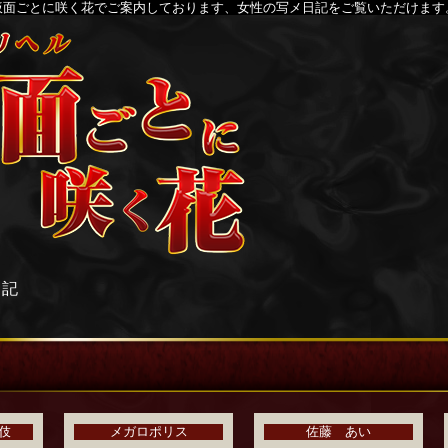
仮面ごとに咲く花でご案内しております、女性の写メ日記をご覧いただけます
日記
伎
メガロポリス
佐藤 あい