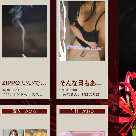
ZIPPO いいですよね〜！
そんな日もある😇
07/10 12:31
07/10 02:08
プロテインさん 、お久しぶりです ボクも一時期ZIPPO使って…
みなさん、おはにちばんわ！ るぅです☺️ …
愛内 みひろ
仲村 かおる