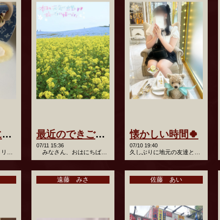
バックの中に必ず入っているもの👜💜
最近のできごと(⁠ ⁠ꈍ⁠ᴗ⁠ꈍ⁠)
懐かしい時間🍀
07/11 15:36
07/10 19:40
絶対入ってるのは、 リップ、モバイルバッテリー、 お財布、…
みなさん、おはにちばんわ！ るぅです☺️ 今回…
久しぶりに地元の友達と遊んできた🥹 会ってない時間なんてな…
遠藤 みさ
佐藤 あい