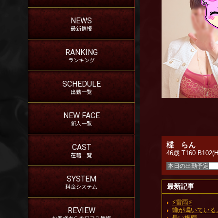
NEWS
最新情報
RANKING
ランキング
SCHEDULE
出勤一覧
NEW FACE
新人一覧
楪 らん
CAST
46歳 T160 B102(H
在籍一覧
本日の出勤予定
SYSTEM
料金システム
最新記事
⚡️雷雨⚡️
REVIEW
蝉が鳴いている
お客様からの口コミ情報
長い梅雨