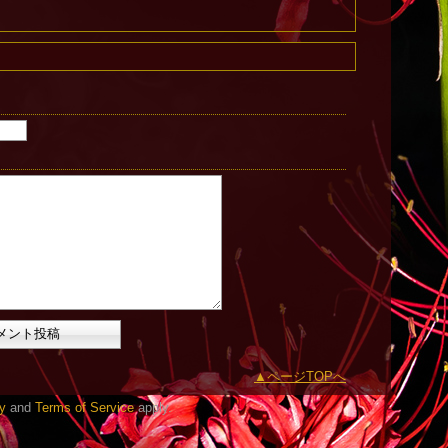
ページTOPへ
y
and
Terms of Service
apply.