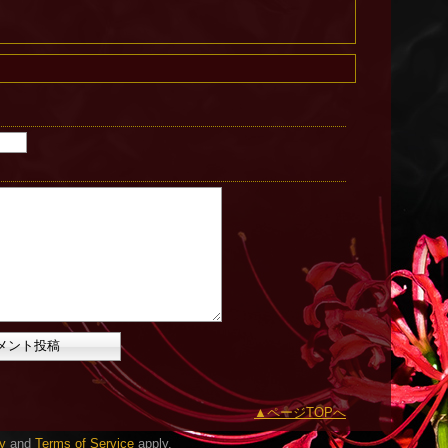
ページTOPへ
y
and
Terms of Service
apply.