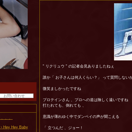
" リクリュウ " の記者会見ありましたねぇ
誰か「 お子さんは何人くらい？」 って質問しない
微笑ましかったですね
お問い合わせ
プロテインさん 、プロへの道は険しく遠いですね
打たれても、倒れても 、
意識が薄れゆく中でダンペイの声が聞こえる
 、、、
ey Hey Baby
「 立つんだ 、ジョー！