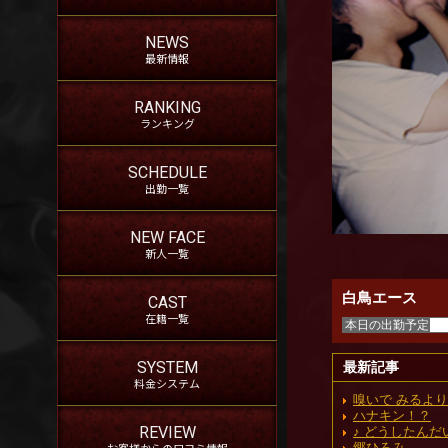
NEWS
最新情報
RANKING
ランキング
SCHEDULE
出勤一覧
NEW FACE
新人一覧
白鳥エース
CAST
在籍一覧
本日の出勤予定
SYSTEM
最新記事
料金システム
嗅いで みるより
ハナキン！？
REVIEW
♪ どうしたんだい H
お客様からの口コミ情報
郷ひろみ