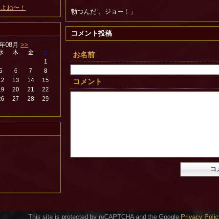
ですよね〜！
勃つんだ 、ジョー！」
コメント投稿
6年08月
>>
水
木
金
土
お名前
1
5
6
7
8
12
13
14
15
コメント
19
20
21
22
26
27
28
29
This site is protected by reCAPTCHA and the Google
Privacy Polic