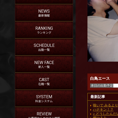
NEWS
最新情報
RANKING
ランキング
SCHEDULE
出勤一覧
NEW FACE
新人一覧
白鳥エース
CAST
在籍一覧
本日の出勤予定
SYSTEM
最新記事
料金システム
嗅いで みるより
ハナキン！？
REVIEW
♪ どうしたんだい H
お客様からの口コミ情報
郷ひろみ