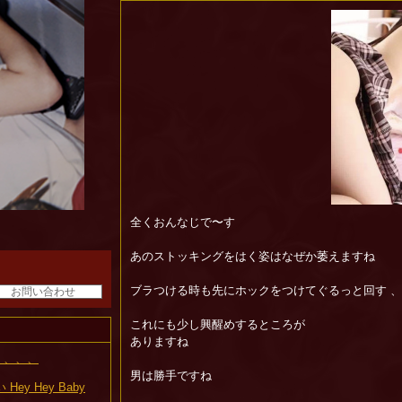
全くおんなじで〜す
あのストッキングをはく姿はなぜか萎えますね
ブラつける時も先にホックをつけてぐるっと回す 
お問い合わせ
これにも少し興醒めするところが
ありますね
 、、、
男は勝手ですね
ey Hey Baby