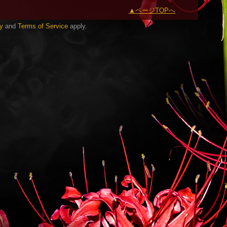
ページTOPへ
y
and
Terms of Service
apply.