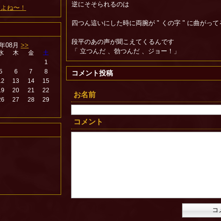
逆にそそられるのは
ですよね〜！
四つん這いにした時に両腕が " くの字 " に曲がっ
段平のあの声が聞こえてくるんです
6年08月
>>
「 立つんだ 、勃つんだ 、ジョー！」
水
木
金
土
1
5
6
7
8
コメント投稿
12
13
14
15
19
20
21
22
お名前
26
27
28
29
コメント